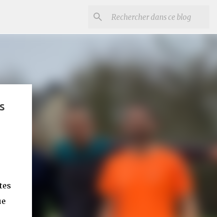
s
tes
ue