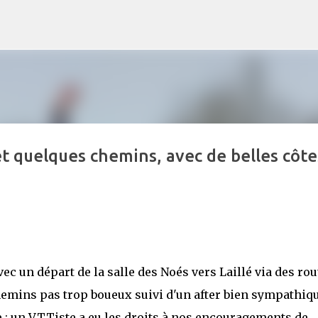
Accéder au contenu principal
et quelques chemins, avec de belles côte
c un départ de la salle des Noés vers Laillé via des rou
emins pas trop boueux suivi d'un after bien sympathiq
 :
un VTTiste a eu les droits à nos encouragements de